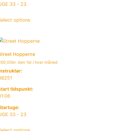
UGE 33 - 23
Select options
Street Hopperne
350,00
kr.
den 1st i hver måned
Instruktør:
38251
start tidspunkt:
01:06
Startuge:
UGE 33 - 23
Select options