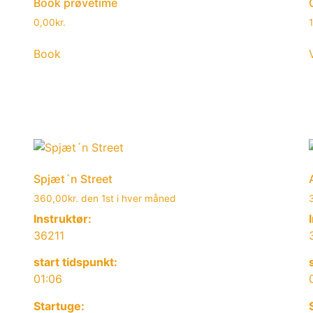
Book prøvetime
0,00
kr.
Book
Spjæt´n Street
360,00
kr.
den 1st i hver måned
Instruktør:
36211
start tidspunkt:
01:06
Startuge: