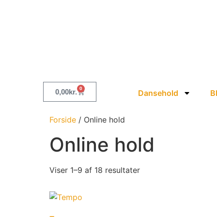
0
0,00
kr.
Dansehold
B
Forside
/ Online hold
Online hold
Viser 1–9 af 18 resultater