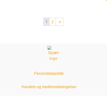
1
2
→
Persondatapolitik
Handels og medlemsbetingelser