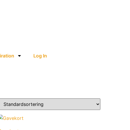
iration
Log In