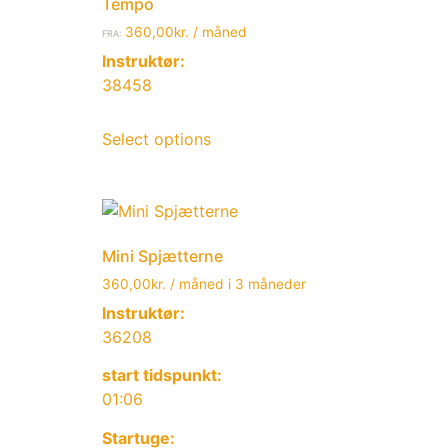
Tempo
360,00
kr.
/ måned
FRA:
Instruktør:
38458
Select options
Mini Spjætterne
360,00
kr.
/ måned i 3 måneder
Instruktør:
36208
start tidspunkt:
01:06
Startuge: