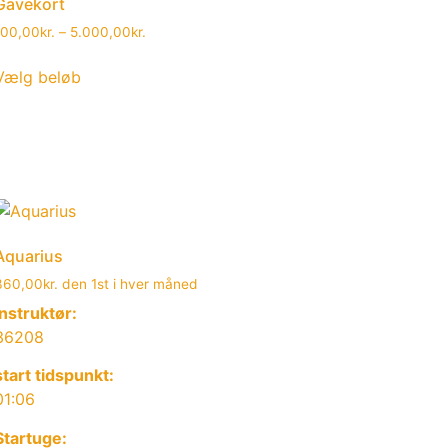
Gavekort
100,00
kr.
–
5.000,00
kr.
Vælg beløb
Aquarius
360,00
kr.
den 1st i hver måned
Instruktør:
36208
start tidspunkt:
01:06
Startuge: