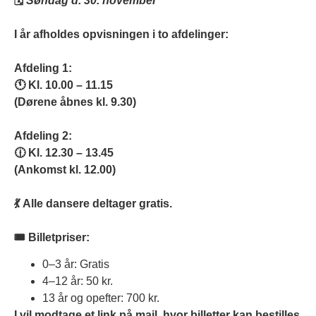
🗓
Søndag d. 30. november
I år afholdes opvisningen i
to afdelinger
:
Afdeling 1:
🕚 Kl. 10.00 – 11.15
(Dørene åbnes kl. 9.30)
Afdeling 2:
🕧 Kl. 12.30 – 13.45
(Ankomst kl. 12.00)
💃
Alle dansere deltager gratis.
🎟
Billetpriser:
0–3 år: Gratis
4–12 år: 50 kr.
13 år og opefter: 700 kr.
I vil modtage et
link på mail
, hvor billetter kan bestilles.