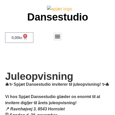
Dansestudio
0
0,00
kr.
Merch og inspiration
Juleopvisning
🎄✨
Spjæt Dansestudio inviterer til juleopvisning!
✨🎄
Vi hos
Spjæt Dansestudio
glæder os enormt til at
invitere dig/jer til årets
juleopvisning
!
📍
Ravnhøjvej 3, 8543 Hornslet