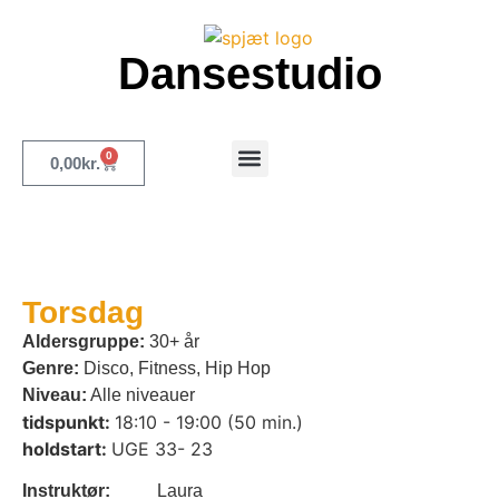
Dansestudio
0
0,00
kr.
Merch og inspiration
Torsdag
Aldersgruppe:
30+ år
Genre:
Disco, Fitness, Hip Hop
Niveau:
Alle niveauer
tidspunkt:
18:10 - 19:00 (50 min.)
holdstart:
UGE 33- 23
Instruktør:
Laura