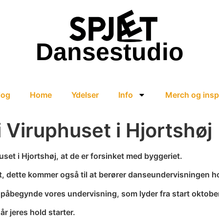
Dansestudio
log
Home
Ydelser
Info
Merch og insp
i Viruphuset i Hjortshøj
uset i Hjortshøj, at de er forsinket med byggeriet.
udt, dette kommer også til at berører danseundervisningen h
an påbegynde vores undervisning, som lyder fra start oktobe
år jeres hold starter.