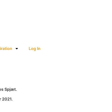
iration
Log In
os Spjæt.
r 2021.