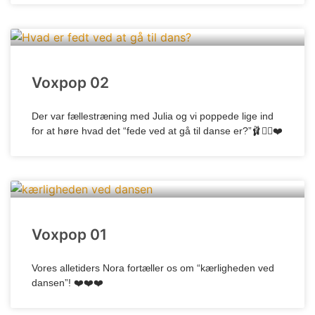
Voxpop 02
Der var fællestræning med Julia og vi poppede lige ind
for at høre hvad det “fede ved at gå til danse er?”🩰👍🏼❤️
Voxpop 01
Vores alletiders Nora fortæller os om “kærligheden ved
dansen”! ❤️❤️❤️