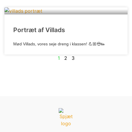
Portræt af Villads
Mød Villads, vores seje dreng i klassen! 💪🏼😎👟
1
2
3