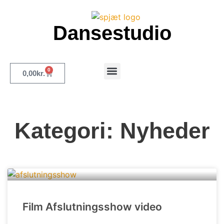
Dansestudio
0
0,00
kr.
Merch og inspiration
Kategori: Nyheder
Film Afslutningsshow video