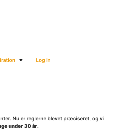
iration
Log In
er. Nu er reglerne blevet præciseret, og vi
nge under 30 år
.