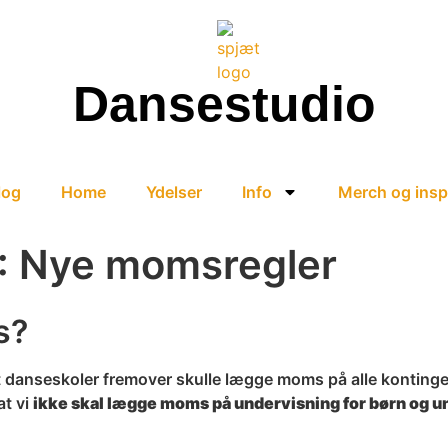
Dansestudio
log
Home
Ydelser
Info
Merch og insp
6: Nye momsregler
s?
danseskoler fremover skulle lægge moms på alle kontingent
at vi
ikke skal lægge moms på undervisning for børn og u