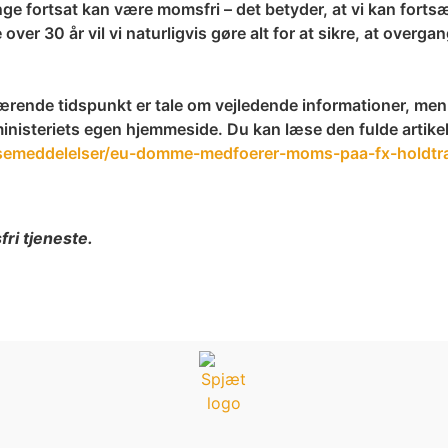
ge fortsat kan være momsfri – det betyder, at vi kan fortsætt
er 30 år vil vi naturligvis gøre alt for at sikre, at overga
ærende tidspunkt er tale om vejledende informationer, men
inisteriets egen hjemmeside. Du kan læse den fulde artikel
ssemeddelelser/eu-domme-medfoerer-moms-paa-fx-holdtraen
ri tjeneste.