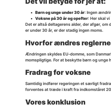
Det vil betyde for jer at:
Børn og unge under 30 år
: Ingen ændrin
Voksne på 30 år og opefter
: Her skal 
Det er altså deltagerens alder, der afgør, om 
er under 30 år, er der stadig ingen moms.
Hvorfor ændres reglern
Ændringen skyldes EU-domme, som Danmark er fo
momspligtige. For at beskytte børn og unge ha
Fradrag for voksne
Samtidig indfører regeringen et særligt fradra
forventes at træde i kraft fra indkomståret 2
Vores konklusion