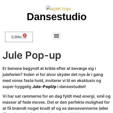
Dansestudio
0
0,00
kr.
Merch og inspiration
Jule Pop-up
Er benene begyndt at krible efter at bevæge sig i
juleferien? Inden vi for alvor skyder det nye år i gang
med vores faste hold, inviterer vi til en eksklusiv og
super hyggelig
Jule-PopUp
i dansestudiet!
Vi har sat rammerne for en dag fyldt med energi, smil og
masser af fede moves. Det er den perfekte mulighed for
at få brændt noget krudt af og se dansevennerne (eller